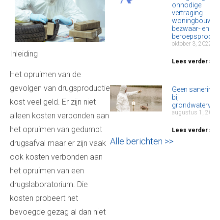
onnodige
vertraging
woningbouw d
bezwaar- en
beroepsproced
oktober 3, 2022
Inleiding
Lees verder »
Het opruimen van de
gevolgen van drugsproductie
Geen sanering
bij
kost veel geld. Er zijn niet
grondwatervero
augustus 1, 2022
alleen kosten verbonden aan
het opruimen van gedumpt
Lees verder »
Alle berichten >>
drugsafval maar er zijn vaak
ook kosten verbonden aan
het opruimen van een
drugslaboratorium. Die
kosten probeert het
bevoegde gezag al dan niet