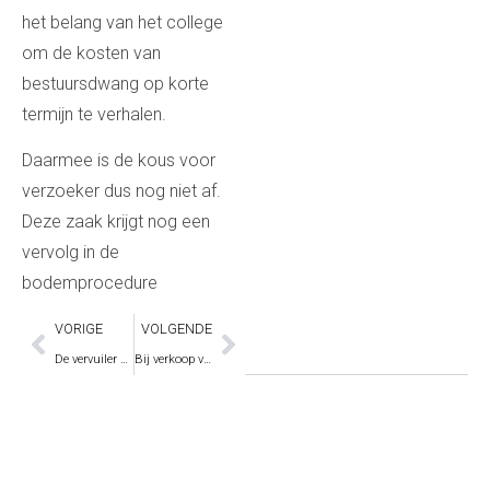
het belang van het college
om de kosten van
bestuursdwang op korte
termijn te verhalen.
Daarmee is de kous voor
verzoeker dus nog niet af.
Deze zaak krijgt nog een
vervolg in de
bodemprocedure
VORIGE
VOLGENDE
De vervuiler betaalt (niet)
Bij verkoop van een woning met asbest is het oppassen geblazen