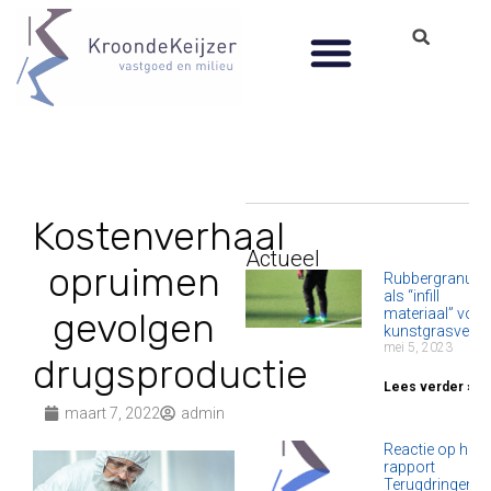
Kostenverhaal
Actueel
opruimen
Rubbergranula
als “infill
gevolgen
materiaal” voor
kunstgrasvelde
mei 5, 2023
drugsproductie
Lees verder »
maart 7, 2022
admin
Reactie op het
rapport
Terugdringen