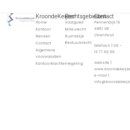
KroondeKeijzer
Rechtsgebieden
Contact
Home
Vastgoed
Pennendijk 19
4851 VB
Kantoor
Milieurecht
Ulvenhout
Mensen
Ruimtelijk
Bestuursrecht
Contact
telefoon | 06 –
Algemene
13 77 49 55
voorwaarden
website |
Kantoorklachtenregeling
www.kroondekeijze
e-mail |
info@kroondekeijze