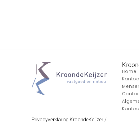
Kroon
Home
Kantoo
Mense
Conta
Algem
Kantoo
Privacyverklaring KroondeKeijzer
/