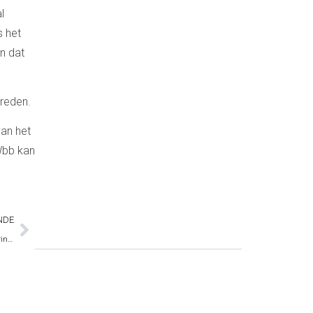
l
s het
n dat
treden.
van het
 Wbb kan
NDE
Meerdere bronpercelen van verontreiniging; wie betaalt de kosten van sanering?