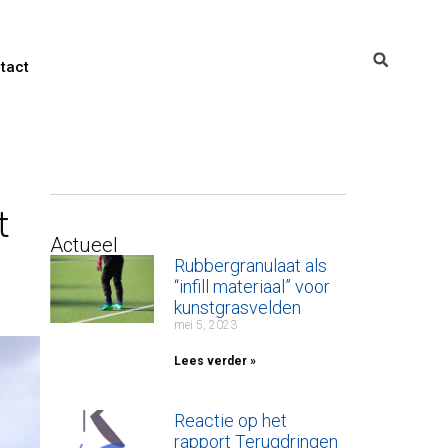
tact
t
Actueel
Rubbergranulaat als
“infill materiaal” voor
kunstgrasvelden
mei 5, 2023
Lees verder »
Reactie op het
rapport Terugdringen