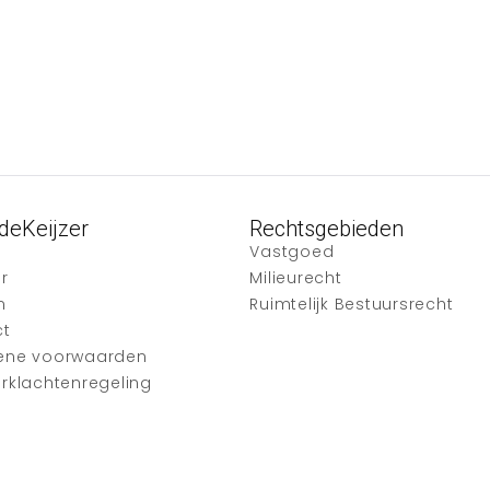
deKeijzer
Rechtsgebieden
Vastgoed
r
Milieurecht
n
Ruimtelijk Bestuursrecht
ct
ene voorwaarden
rklachtenregeling