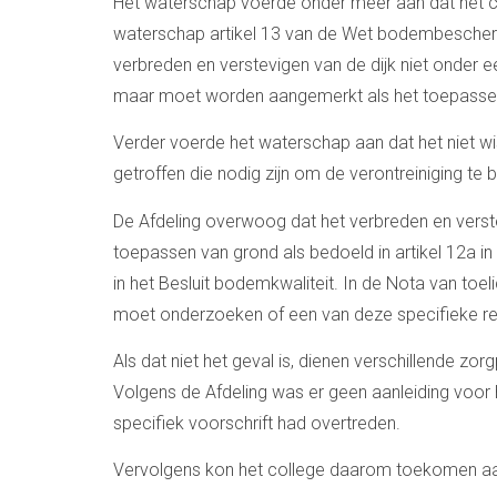
Het waterschap voerde onder meer aan dat het 
waterschap artikel 13 van de Wet bodembescherm
verbreden en verstevigen van de dijk niet onder e
maar moet worden aangemerkt als het toepassen 
Verder voerde het waterschap aan dat het niet wi
getroffen die nodig zijn om de verontreiniging t
De Afdeling overwoog dat het verbreden en verst
toepassen van grond als bedoeld in artikel 12a i
in het Besluit bodemkwaliteit. In de Nota van toel
moet onderzoeken of een van deze specifieke re
Als dat niet het geval is, dienen verschillende zo
Volgens de Afdeling was er geen aanleiding voor
specifiek voorschrift had overtreden.
Vervolgens kon het college daarom toekomen aan