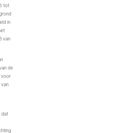
6 tot
 grond
eld in
met
3 van
an
 van de
t voor
3 van
 dat
chting