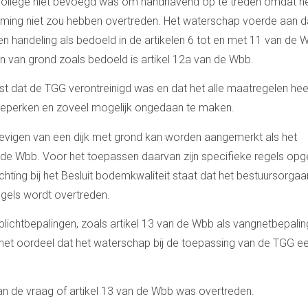
college niet bevoegd was om handhavend op te treden omdat h
ing niet zou hebben overtreden. Het waterschap voerde aan d
en handeling als bedoeld in de artikelen 6 tot en met 11 van de 
van grond zoals bedoeld is artikel 12a van de Wbb.
st dat de TGG verontreinigd was en dat het alle maatregelen hee
e beperken en zoveel mogelijk ongedaan te maken.
evigen van een dijk met grond kan worden aangemerkt als het
n de Wbb. Voor het toepassen daarvan zijn specifieke regels opg
ichting bij het Besluit bodemkwaliteit staat dat het bestuursorgaa
gels wordt overtreden.
rgplichtbepalingen, zoals artikel 13 van de Wbb als vangnetbepalin
 het oordeel dat het waterschap bij de toepassing van de TGG e
 de vraag of artikel 13 van de Wbb was overtreden.