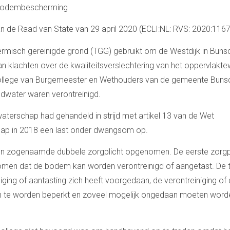
t bodembescherming
n de Raad van State van 29 april 2020 (ECLI:NL: RVS: 2020:1167
hermisch gereinigde grond (TGG) gebruikt om de Westdijk in Bun
an klachten over de kwaliteitsverslechtering van het oppervlakte
 College van Burgemeester en Wethouders van de gemeente Bun
dwater waren verontreinigd.
waterschap had gehandeld in strijd met artikel 13 van de Wet
ap in 2018 een last onder dwangsom op.
en zogenaamde dubbele zorgplicht opgenomen. De eerste zorgp
omen dat de bodem kan worden verontreinigd of aangetast. De
iniging of aantasting zich heeft voorgedaan, de verontreiniging of
en te worden beperkt en zoveel mogelijk ongedaan moeten word