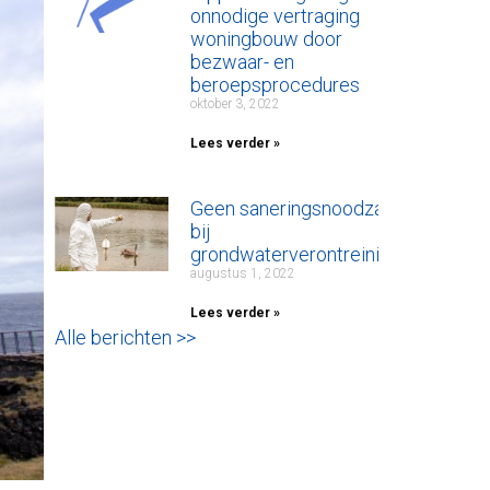
onnodige vertraging
woningbouw door
bezwaar- en
beroepsprocedures
oktober 3, 2022
Lees verder »
Geen saneringsnoodzaak
bij
grondwaterverontreiniging
augustus 1, 2022
Lees verder »
Alle berichten >>