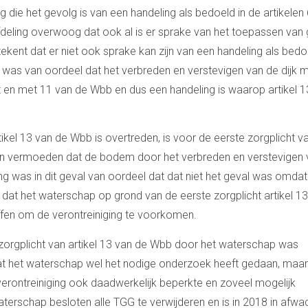
g die het gevolg is van een handeling als bedoeld in de artikelen 
ling overwoog dat ook al is er sprake van het toepassen van
tekent dat er niet ook sprake kan zijn van een handeling als bedo
g was van oordeel dat het verbreden en verstevigen van de dijk 
ot en met 11 van de Wbb en dus een handeling is waarop artikel 1
el 13 van de Wbb is overtreden, is voor de eerste zorgplicht v
 kon vermoeden dat de bodem door het verbreden en verstevigen
ng was in dit geval van oordeel dat dat niet het geval was omda
 dat het waterschap op grond van de eerste zorgplicht artikel 1
ffen om de verontreiniging te voorkomen.
orgplicht van artikel 13 van de Wbb door het waterschap was
dat het waterschap wel het nodige onderzoek heeft gedaan, maar
e verontreiniging ook daadwerkelijk beperkte en zoveel mogelijk
terschap besloten alle TGG te verwijderen en is in 2018 in afwa