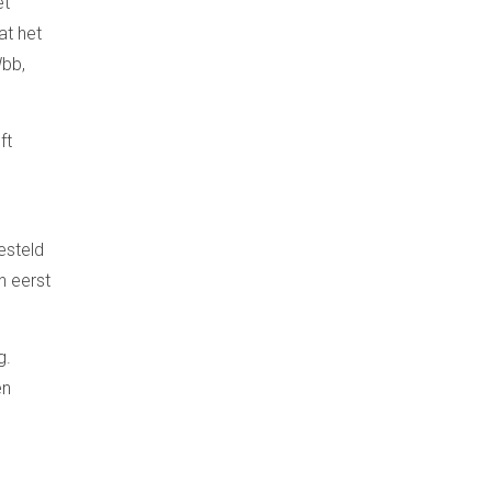
et
at het
Wbb,
ft
esteld
n eerst
g.
en