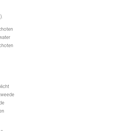
).
schoten
water
schoten
licht
 tweede
 de
en